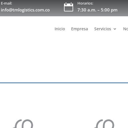
E-mail:
Horarios:

info@tmlogistics.com.co
7:30 a.m. – 5:00 pm
Inicio
Empresa
Servicios
No