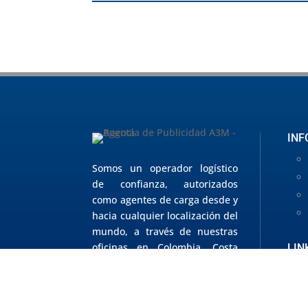
INF
Somos un operador logístico
de confianza, autorizados
como agentes de carga desde y
hacia cualquier localización del
mundo, a través de nuestras
oficinas en Colombia, Costa
LIN
Rica, Estados Unidos y red
mundial de agentes confiables
que nos permiten ser el aliado
m